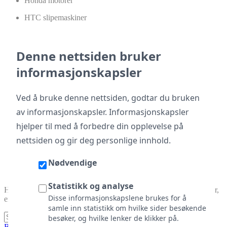
Honda motorer
HTC slipemaskiner
Muck-Truck og PowerPac dumpere
Pellenc
Denne nettsiden bruker
informasjonskapsler
Rebar-Buster armeringskuttere
Scan slipemaskiner
Ved å bruke denne nettsiden, godtar du bruken
Sima-maskiner
av informasjonskapsler. Informasjonskapsler
Soroto
hjelper til med å forbedre din opplevelse på
Spectra Precision lasere og måleutstyr
nettsiden og gir deg personlige innhold.
Vipock betongvibratorer
Nødvendige
Werksmaster slipemaskiner
Statistikk og analyse
Har du problemer med å få tak i deler på andre merker og modeller,
Disse informasjonskapslene brukes for å
er det bare å ta kontakt.
samle inn statistikk om hvilke sider besøkende
besøker, og hvilke lenker de klikker på.
Back to top